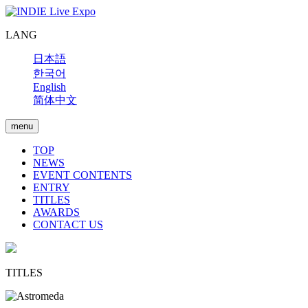
LANG
日本語
한국어
English
简体中文
menu
TOP
NEWS
EVENT CONTENTS
ENTRY
TITLES
AWARDS
CONTACT US
TITLES