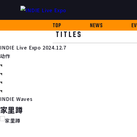
TOP
NEWS
EV
TITLES
INDIE Live Expo 2024.12.7
动作
INDIE Waves
家里蹲