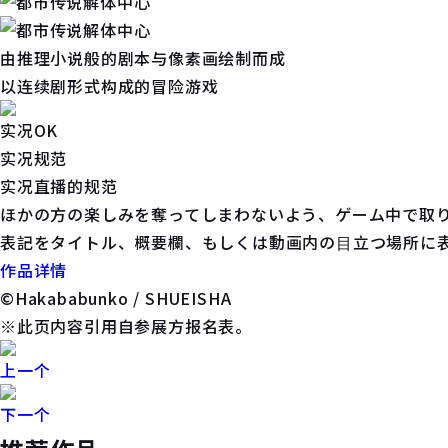
由推理小说般的剧本与像素画绘制而成
以连续剧形式构成的冒险游戏
实况OK
实况规范
实况直播的规范
ほかの⽅の楽しみを奪ってしまわないよう、ゲーム中で取
表記をタイトル、概要欄、もしくは動画内の⽬⽴つ場所に
作品详情
©Hakababunko / SHUEISHA
※此页内容引用自参展方报名表。
上一个
下一个