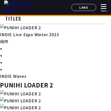
LANG
menu
日本語
TITLES
English
简体中文
INDIE Live Expo Winter 2023
한국어
动作
INDIE Waves
PUNIHI LOADER 2