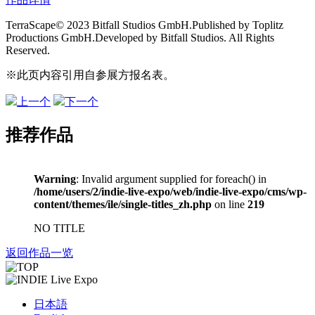
TerraScape© 2023 Bitfall Studios GmbH.Published by Toplitz
Productions GmbH.Developed by Bitfall Studios. All Rights
Reserved.
※此页内容引用自参展方报名表。
上一个
下一个
推荐作品
Warning
: Invalid argument supplied for foreach() in
/home/users/2/indie-live-expo/web/indie-live-expo/cms/wp-
content/themes/ile/single-titles_zh.php
on line
219
NO TITLE
返回作品一览
日本語