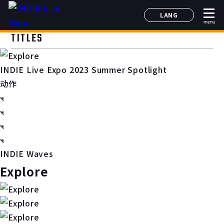
LANG
menu
日本語
TITLES
English
简体中文
INDIE Live Expo 2023 Summer Spotlight
한국어
动作
INDIE Waves
Explore