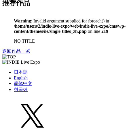
推荐作品
Warning
: Invalid argument supplied for foreach() in
/home/users/2/indie-live-expo/web/indie-live-expo/cms/wp-
content/themes/ile/single-titles_zh.php
on line
219
NO TITLE
返回作品一览
日本語
English
简体中文
한국어