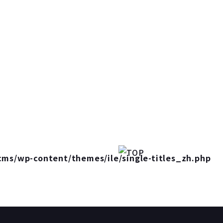
cms/wp-content/themes/ile/single-titles_zh.php