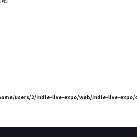
闻吧！
home/users/2/indie-live-expo/web/indie-live-expo/