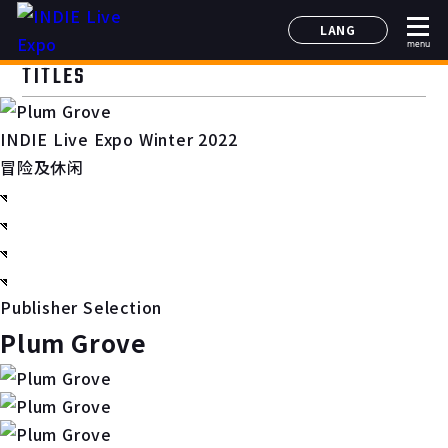
LANG
menu
日本語
TITLES
English
简体中文
INDIE Live Expo Winter 2022
한국어
冒险及休闲
Publisher Selection
Plum Grove