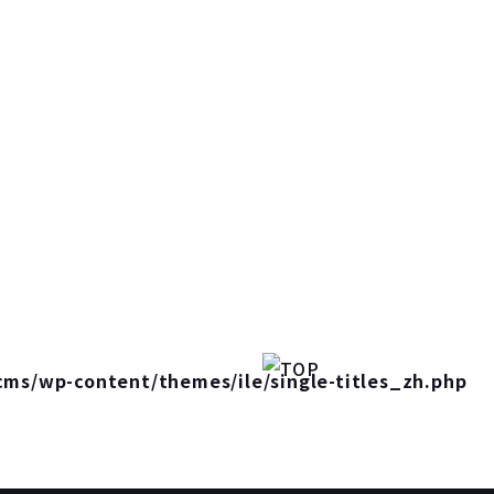
cms/wp-content/themes/ile/single-titles_zh.php