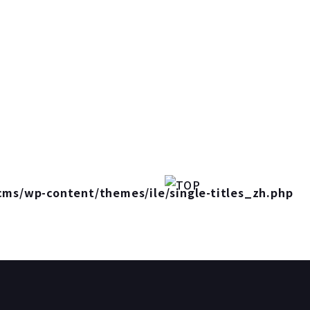
cms/wp-content/themes/ile/single-titles_zh.php