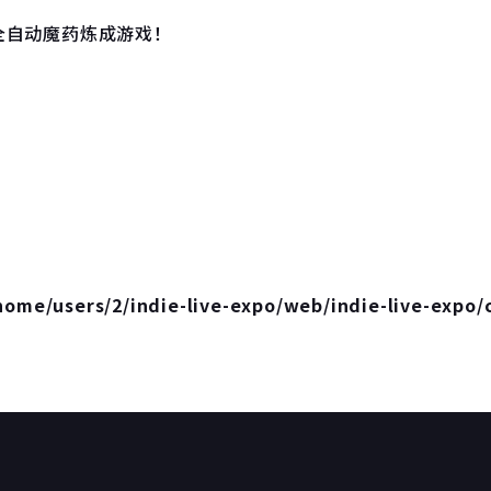
全自动魔药炼成游戏！
home/users/2/indie-live-expo/web/indie-live-expo/