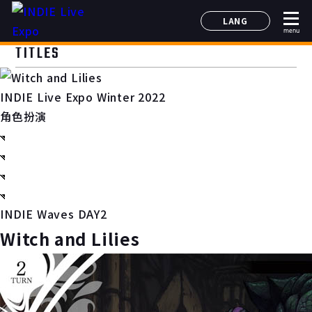
LANG
menu
日本語
TITLES
English
简体中文
INDIE Live Expo Winter 2022
한국어
角色扮演
INDIE Waves DAY2
Witch and Lilies