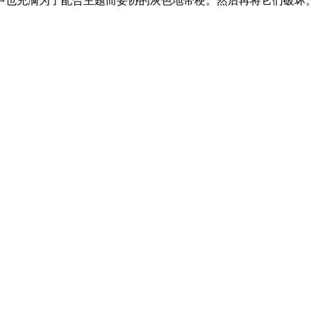
其中也充满为了配合主题而妥协的灰色地带梗。然后再将它们破坏