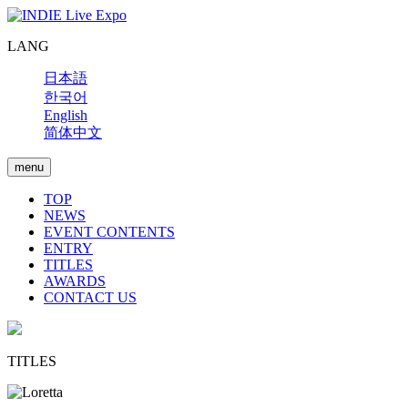
LANG
日本語
한국어
English
简体中文
menu
TOP
NEWS
EVENT CONTENTS
ENTRY
TITLES
AWARDS
CONTACT US
TITLES