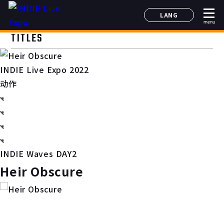
LANG
menu
日本語
TITLES
English
简体中文
INDIE Live Expo 2022
한국어
动作
INDIE Waves DAY2
Heir Obscure