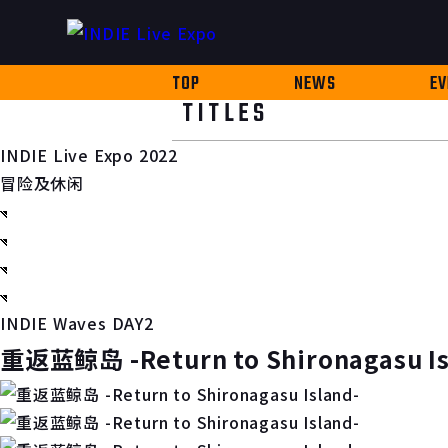
TOP
NEWS
EV
TITLES
INDIE Live Expo 2022
冒险及休闲
INDIE Waves DAY2
重返蓝鲸岛 -Return to Shironagasu Is