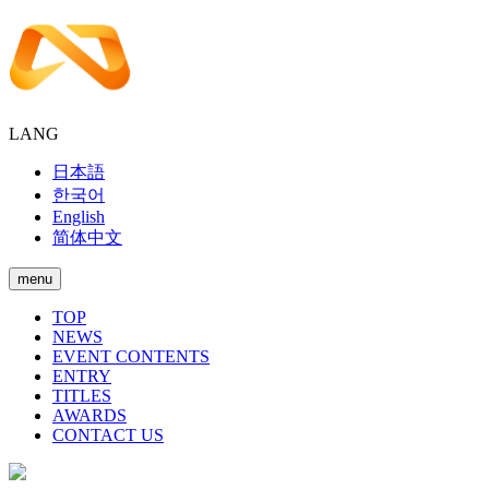
LANG
日本語
한국어
English
简体中文
menu
TOP
NEWS
EVENT CONTENTS
ENTRY
TITLES
AWARDS
CONTACT US