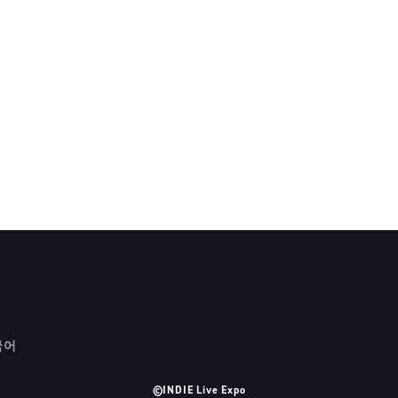
국어
©INDIE Live Expo