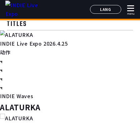
LANG
menu
日本語
TITLES
English
简体中文
INDIE Live Expo 2026.4.25
한국어
动作
INDIE Waves
ALATURKA