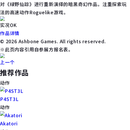
对《绿野仙踪》进行重新演绎的暗黑奇幻作品。注重探索玩
法的高速动作Roguelike游戏。
实况OK
作品详情
© 2026 Ashbone Games. All rights reserved.
※此页内容引用自参展方报名表。
上一个
推荐作品
动作
P4ST3L
动作
Akatori