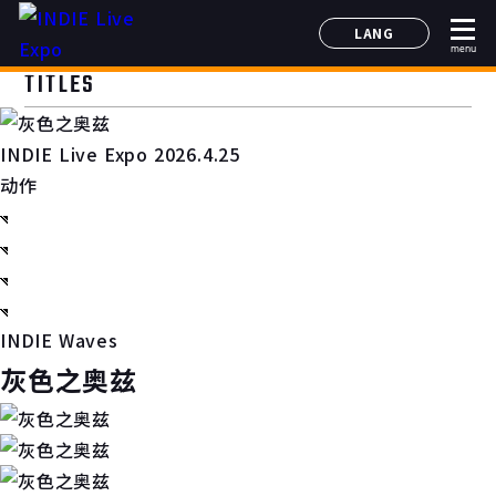
LANG
menu
日本語
TITLES
English
简体中文
INDIE Live Expo 2026.4.25
한국어
动作
INDIE Waves
灰色之奥兹