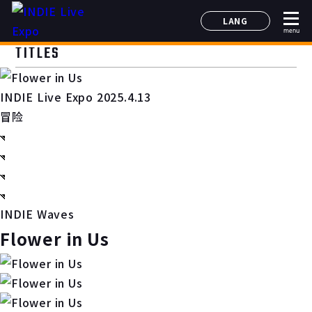
LANG
menu
日本語
TITLES
English
简体中文
INDIE Live Expo 2025.4.13
한국어
冒险
INDIE Waves
Flower in Us