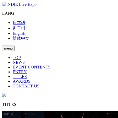
LANG
日本語
한국어
English
简体中文
menu
TOP
NEWS
EVENT CONTENTS
ENTRY
TITLES
AWARDS
CONTACT US
TITLES