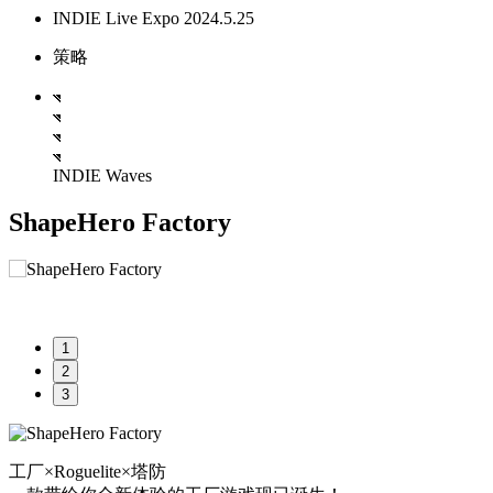
INDIE Live Expo 2024.5.25
策略
INDIE Waves
ShapeHero Factory
1
2
3
工厂×Roguelite×塔防