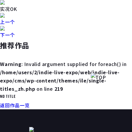
实况OK
上一个
下一个
推荐作品
Warning
: Invalid argument supplied for foreach() in
/home/users/2/indie-live-expo/web/indie-live-
expo/cms/wp-content/themes/ile/single-
titles_zh.php
on line
219
NO TITLE
返回作品一览