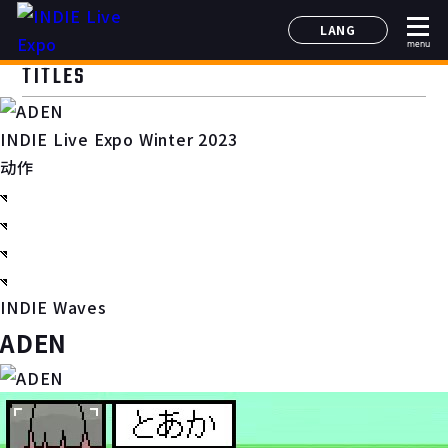
LANG
menu
日本語
TITLES
English
简体中文
INDIE Live Expo Winter 2023
한국어
动作
INDIE Waves
ADEN