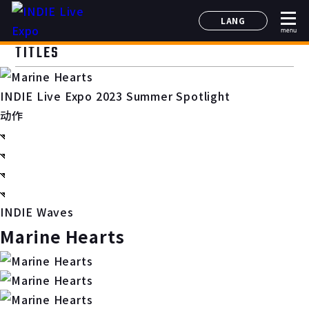
LANG
menu
日本語
TITLES
English
简体中文
INDIE Live Expo 2023 Summer Spotlight
한국어
动作
INDIE Waves
Marine Hearts