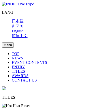
LANG
日本語
한국어
English
简体中文
menu
TOP
NEWS
EVENT CONTENTS
ENTRY
TITLES
AWARDS
CONTACT US
TITLES