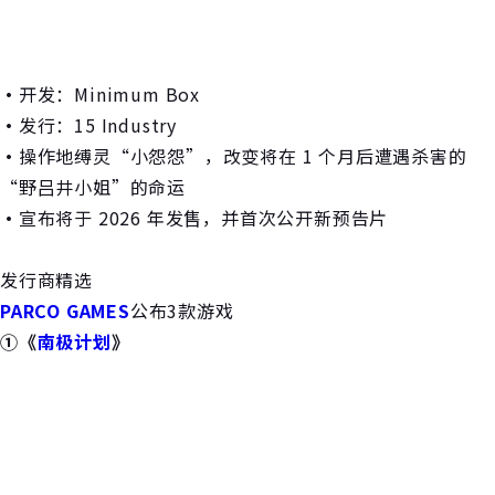
・
开发：Minimum Box
・
发行：15 Industry
・
操作地缚灵“小怨怨”，改变将在 1 个月后遭遇杀害的
“野吕井小姐”的命运
・
宣布将于 2026 年发售，并首次公开新预告片
发行商精选
PARCO GAMES
公布3款游戏
①《
南极计划
》