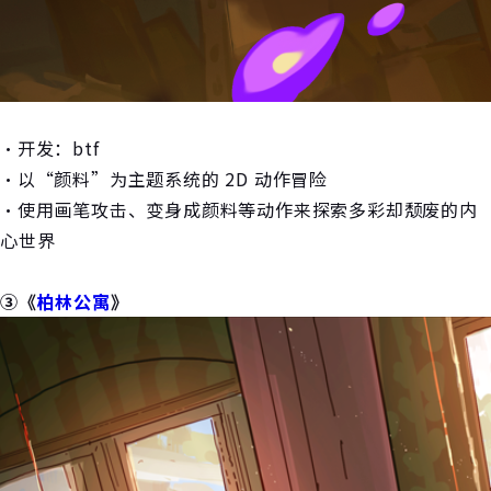
・开发：btf
・以“颜料”为主题系统的 2D 动作冒险
・使用画笔攻击、变身成颜料等动作来探索多彩却颓废的内
心世界
③《
柏林公寓
》