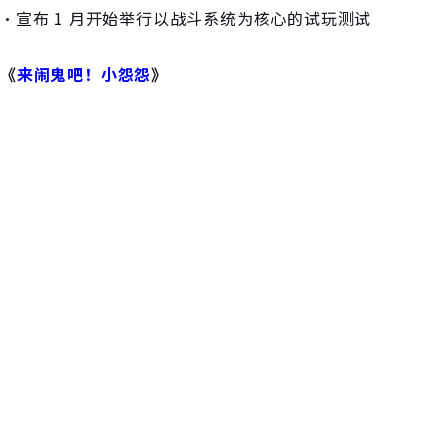
・宣布 1 月开始举行以战斗系统为核心的试玩测试
《
来闹鬼吧！小怨怨
》