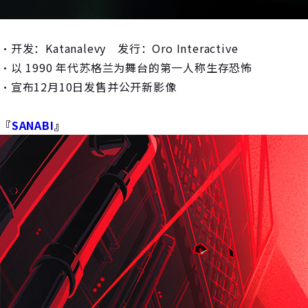
・开发：Katanalevy 发行：Oro Interactive
・以 1990 年代苏格兰为舞台的第一人称生存恐怖
・宣布12月10日发售并公开新影像
『
SANABI
』