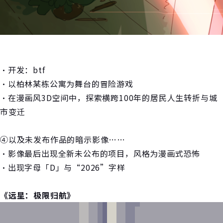
・开发：btf
・以柏林某栋公寓为舞台的冒险游戏
・在漫画风3D空间中，探索横跨100年的居民人生转折与城
市变迁
④以及未发布作品的暗示影像……
・影像最后出现全新未公布的项目，风格为漫画式恐怖
・出现字母「D」与“2026”字样
《
远星：极限归航
》