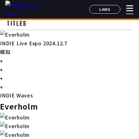
LANG
menu
日本語
TITLES
English
简体中文
INDIE Live Expo 2024.12.7
한국어
模拟
INDIE Waves
Everholm