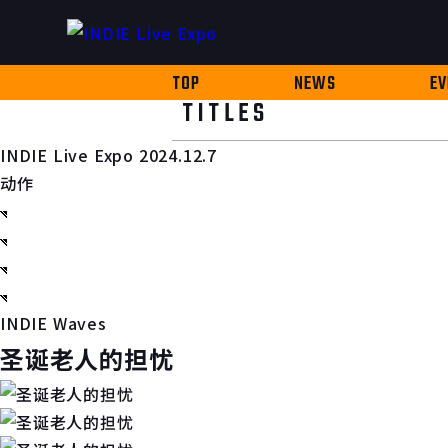
TOP
NEWS
EV
TITLES
INDIE Live Expo 2024.12.7
动作
INDIE Waves
圣诞老人的担忧