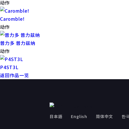
动作
Caromble!
动作
普力多 普力兹纳
动作
P4ST3L
返回作品一览
日本語
English
简体中文
한