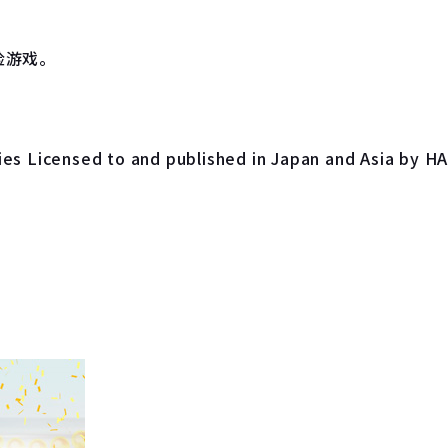
险游戏。
ries Licensed to and published in Japan and Asia b