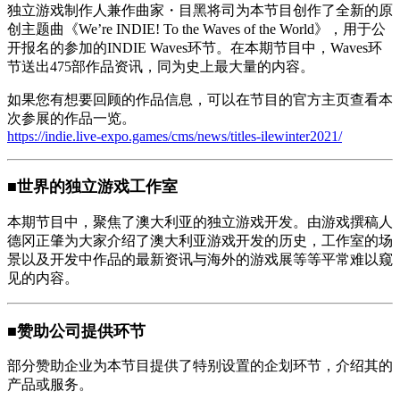
独立游戏制作人兼作曲家・目黑将司为本节目创作了全新的原
创主题曲《We’re INDIE! To the Waves of the World》，用于公
开报名的参加的INDIE Waves环节。在本期节目中，Waves环
节送出475部作品资讯，同为史上最大量的内容。
如果您有想要回顾的作品信息，可以在节目的官方主页查看本
次参展的作品一览。
https://indie.live-expo.games/cms/news/titles-ilewinter2021/
■世界的独立游戏工作室
本期节目中，聚焦了澳大利亚的独立游戏开发。由游戏撰稿人
德冈正肇为大家介绍了澳大利亚游戏开发的历史，工作室的场
景以及开发中作品的最新资讯与海外的游戏展等等平常难以窥
见的内容。
■赞助公司提供环节
部分赞助企业为本节目提供了特别设置的企划环节，介绍其的
产品或服务。