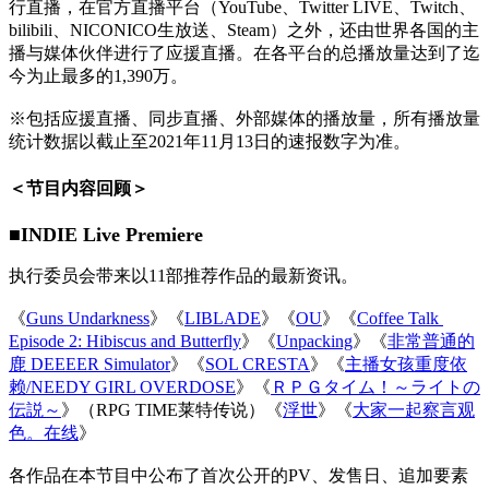
行直播，在官方直播平台（YouTube、Twitter LIVE、Twitch、
bilibili、NICONICO生放送、Steam）之外，还由世界各国的主
播与媒体伙伴进行了应援直播。在各平台的总播放量达到了迄
今为止最多的1,390万。
※包括应援直播、同步直播、外部媒体的播放量，所有播放量
统计数据以截止至2021年11月13日的速报数字为准。
＜节目内容回顾＞
■INDIE Live Premiere
执行委员会带来以11部推荐作品的最新资讯。
《
Guns Undarkness
》《
LIBLADE
》《
OU
》《
Coffee Talk 
Episode 2: Hibiscus and Butterfly
》《
Unpacking
》《
非常普通的
鹿 DEEEER Simulator
》《
SOL CRESTA
》《
主播女孩重度依
赖/NEEDY GIRL OVERDOSE
》《
ＲＰＧタイム！～ライトの
伝説～
》（RPG TIME莱特传说）《
浮世
》《
大家一起察言观
色。在线
》
各作品在本节目中公布了首次公开的PV、发售日、追加要素