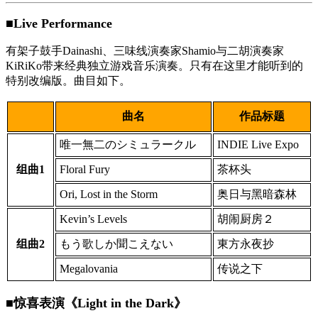
■Live Performance
有架子鼓手Dainashi、三味线演奏家Shamio与二胡演奏家
KiRiKo带来经典独立游戏音乐演奏。只有在这里才能听到的
特别改编版。曲目如下。
曲名
作品标题
唯一無二のシミュラークル
INDIE Live Expo
组曲1
Floral Fury
茶杯头
Ori, Lost in the Storm
奥日与黑暗森林
Kevin’s Levels
胡闹厨房２
组曲2
もう歌しか聞こえない
東方永夜抄
Megalovania
传说之下
■惊喜表演《Light in the Dark》