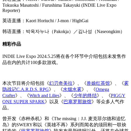
Tokuoka Masatoshi / Furushima Takayuki (INDIE Live Expo
Reporter)
英语直播：Kaori Horiuchi / J-mon / HighGai
韩语直播：박옥자누나（Pakokja）／김나성（Naseongkim）
精彩作品
INDIE Live Expo 2024.5.25将在各个环节中介绍包括未发售作
品在内的共计100多款游戏。
本次节目将介绍包括《
幻刃奇美拉
》、《
兽娘红茶馆
》、《
雾
隐战记C.A.R.D.S. RPG
》、《
水烟水雾
》、《
Omega
Crafter
》、《
Witch and Lilies
》、《
少年的终结
》、《
PIGGY
ONE SUPER SPARK
》以及《
巴塞罗那旅馆
》等众多人气作
品。
曾开发《赤种杀机》和《The missing：J.J. 麦克菲尔德和追忆
岛》的SWERY和以《英雄不再》系列而闻名的须田刚一联袂
打造的《
巴塞罗那旅馆
》除发布最新情报以外，还将在全球首